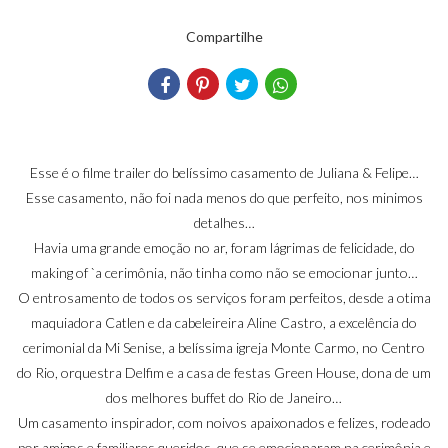
Compartilhe
Esse é o filme trailer do belíssimo casamento de Juliana & Felipe…
Esse casamento, não foi nada menos do que perfeito, nos minimos
detalhes…
Havia uma grande emoção no ar, foram lágrimas de felicidade, do
making of `a cerimônia, não tinha como não se emocionar junto…
O entrosamento de todos os serviços foram perfeitos, desde a otima
maquiadora Catlen e da cabeleireira Aline Castro, a excelência do
cerimonial da Mi Senise, a belíssima igreja Monte Carmo, no Centro
do Rio, orquestra Delfim e a casa de festas Green House, dona de um
dos melhores buffet do Rio de Janeiro…
Um casamento inspirador, com noivos apaixonados e felizes, rodeado
por amigos e familiares queridos, que se emocionaram na cerimônia e